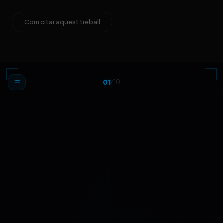
Com citar aquest treball
01
/
10