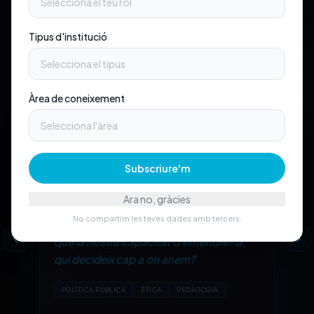
Tipus d'institució
Àrea de coneixement
TENSIÓ
·
01
© CAIRAI
Subscriure'm
Velocitat
vs.
Comprensió
Ara no, gràcies
No compartim les teves dades amb tercers.
Quan la tecnologia avança més ràpid
que la nostra capacitat d'entendre-la,
qui decideix cap a on anem?
POLÍTICA PÚBLICA
ÈTICA
PEDAGOGIA