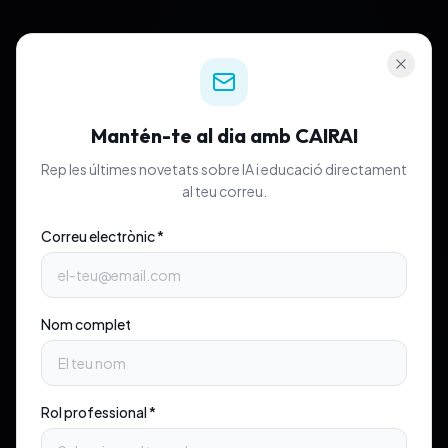
Mantén-te al dia amb CAIRAI
Rep les últimes novetats sobre IA i educació directament
al teu correu.
Correu electrònic *
Nom complet
Rol professional *